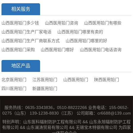
相关服务
山西医用铅门多少钱
山西医用铅门咨询
山西医用铅门有哪些
山西医用铅门生产厂家电话
山西医用铅门哪里有卖的
山西医用铅门生产厂商联系方式
山西医用铅门哪里的好
山西医用铅门采购
山西医用铅门哪好
山西医用铅门电话咨询
地区产品
北京医用铅门
江苏医用铅门
山西医用铅门
陕西医用铅门
四川医用铅门
新疆医用铅门
服务热线：0635-3343836，0510-88222266 业务电话：155-0652-
0275（山东） 139-1238-8830（江苏） 公司邮箱：cr6688@139.com
特别声明：山东医科辐射防护工程有限公司 && 山东永旭辐射防护工程
有限公司 && 山东澜涛贸易有限公司 && 无锡宝木特钢有限公司 为四家
一体联合企业。