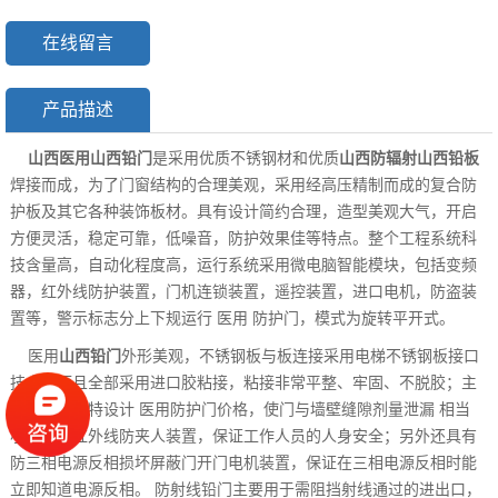
在线留言
产品描述
山西医用山西铅门
是采用优质不锈钢材和优质
山西防辐射山西铅板
焊接而成，为了门窗结构的合理美观，采用经高压精制而成的复合防
护板及其它各种装饰板材。具有设计简约合理，造型美观大气，开启
方便灵活，稳定可靠，低噪音，防护效果佳等特点。整个工程系统科
技含量高，自动化程度高，运行系统采用微电脑智能模块，包括变频
器，红外线防护装置，门机连锁装置，遥控装置，进口电机，防盗装
置等，警示标志分上下规运行 医用 防护门，模式为旋转平开式。
医用
山西铅门
外形美观，不锈钢板与板连接采用电梯不锈钢板接口
技术，而且全部采用进口胶粘接，粘接非常平整、牢固、不脱胶；主
结构采用独特设计 医用防护门价格，使门与墙壁缝隙剂量泄漏 相当
小；具有红外线防夹人装置，保证工作人员的人身安全；另外还具有
防三相电源反相损坏屏蔽门开门电机装置，保证在三相电源反相时能
立即知道电源反相。 防射线铅门主要用于需阻挡射线通过的进出口，