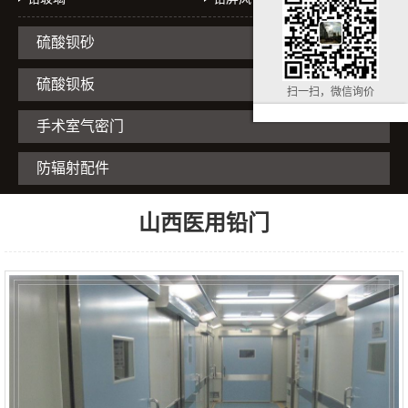
硫酸钡砂
硫酸钡板
扫一扫，微信询价
手术室气密门
防辐射配件
山西医用铅门