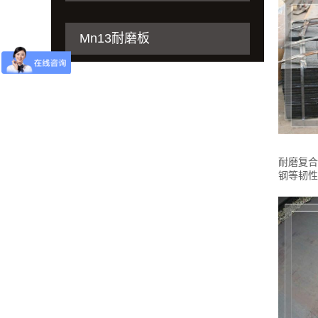
Mn13耐磨板
耐磨复合
钢等韧性