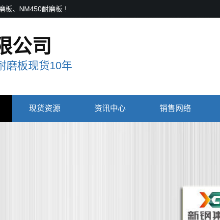
、NM450耐磨板 !
限公司
磨板现货10年
现货资源
资讯中心
销售网络