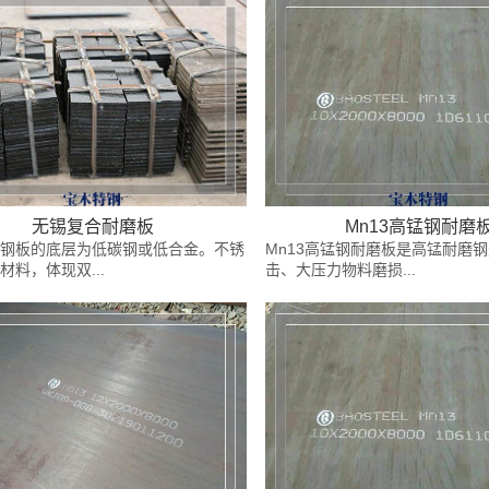
无锡复合耐磨板
Mn13高锰钢耐磨
钢板的底层为低碳钢或低合金。不锈
Mn13高锰钢耐磨板是高锰耐磨
材料，体现双...
击、大压力物料磨损...